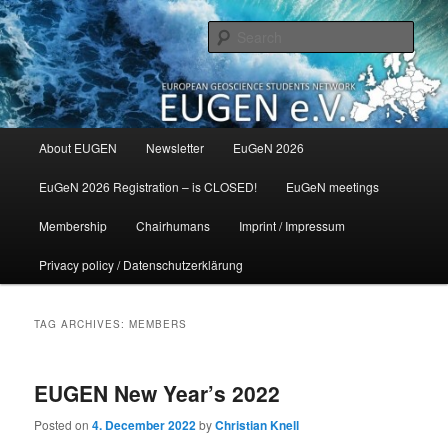
Skip
Skip
to
to
Sear
primary
secondary
content
content
Main
About EUGEN
Newsletter
EuGeN 2026
menu
EuGeN 2026 Registration – is CLOSED!
EuGeN meetings
Membership
Chairhumans
Imprint / Impressum
Privacy policy / Datenschutzerklärung
TAG ARCHIVES:
MEMBERS
EUGEN New Year’s 2022
Posted on
4. December 2022
by
Christian Knell