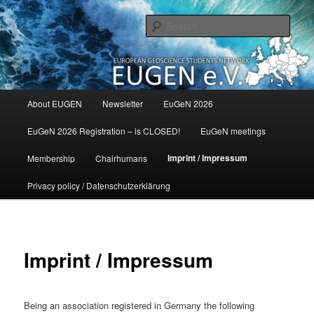
Skip
to
Sear
primary
content
Main
About EUGEN
Newsletter
EuGeN 2026
menu
EuGeN 2026 Registration – is CLOSED!
EuGeN meetings
Imprint / Impressum
Membership
Chairhumans
Privacy policy / Datenschutzerklärung
Imprint / Impressum
Being an association registered in Germany the following